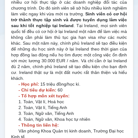
nhiều cơ hội thực tập ở các doanh nghiệp đối tác của
chương trình. Do đó sinh viên sẽ sở hữu nhiều kinh nghiệm
làm việc ngay khi vừa mới ra trường.
Sinh viên có cơ hội
trở thành thực tập sinh và được tuyển dụng làm việc
sau khi tốt nghiệp tại Ireland
.
Tại Ireland, mọi sinh viên
quốc tế đều có cơ hội ở lại Ireland một năm để làm việc mà
không cần phải làm thủ tục gia hạn visa như các nước
khác. Sau một năm này, chính phủ Ireland sẽ tạo điều kiện
để những du học sinh này ở lại Ireland theo thời gian của
hợp đồng lao động nếu họ tìm được một công việc ổn định
với mức lương 30.000 EUR / năm. Và chỉ cần ở lại Ireland
đủ 2 năm, chính phủ Ireland sẽ tạo điều kiện cho bạn định
cư. Ireland thật sự là một đất nước rất thân thiện và hiếu
khách.
- Học phí:
15 triệu đồng/học kì.
- Chỉ tiêu dự kiến:
60
- Tổ hợp môn xét tuyển:
1. Toán, Vật lí, Hoá học
2. Toán, Vật lí, Tiếng Anh
3. Toán, Ngữ văn, Tiếng Anh
4. Toán, Ngữ văn, Khoa học tự nhiên
- Thông tin liên hệ:
Văn phòng Khoa Quản trị kinh doanh, Trường Đại học
Kinh tế