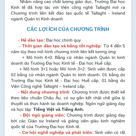
Nhằm nâng cao chất lượng giáo dục,
Trường Đại học
Kinh tế đã hợp tác với Viện công nghệ Tallaght mở ra
Chương trình liên kết đào tạo quốc tế Tallaght - Ireland
ngành Quản trị Kinh doanh.
CÁC LỢI ÍCH
CỦA CHƯƠNG TRÌNH
-
Hệ đào tạo:
Đại học chính quy
- Thời gian đào tạo và bằng tốt nghiệp
:
Từ 4 đến 5
năm tùy theo mô hình chương trình liên kết tương ứng:
+ Mô hình 4+0: Bằng cử nhân ngành Quản trị kinh
doanh do Trường Đại học Kinh tế - Đại học Huế cấp;
+ Mô hình 3+1 hoặc Mô hình 3+2: Sinh viên được cấp
02 bằng cử nhân ngành Quản trị kinh doanh. 01 bằng do
Trường Đại học Kinh tế - Đại học Huế cấp, 01 bằng do
Viện Công nghệ Tallaght – Ireland cấp.
-
Nội dung chương trình
:
Chương trình
được thiết kế
theo tiêu chuẩn Châu Âu, có sự gắn kết chặt chẽ giữa lý
thuyết và thực hành tại doanh nghiệp. Ngôn ngữ giảng dạy
và học tập:
Tiếng Việt và Tiếng Anh.
- Đội ngũ giảng viên:
Chương trình được giảng dạy
bởi các Giáo sư Ireland và giảng viên giàu kinh nghiệm
quốc tế của Trường Đại học Kinh tế.
- Cơ hội nghề nghiệp và phát triển:
Sinh viên có rất