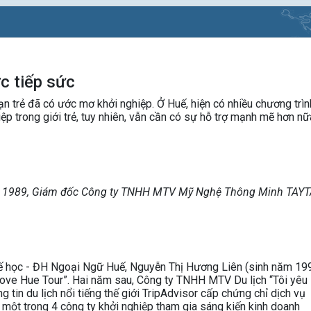
c tiếp sức
ạn trẻ đã có ước mơ khởi nghiệp. Ở Huế, hiện có nhiều chương trìn
ệp trong giới trẻ, tuy nhiên, vẫn cần có sự hỗ trợ mạnh mẽ hơn nữ
năm 1989, Giám đốc Công ty TNHH MTV Mỹ Nghệ Thông Minh TAYT
tế học - ĐH Ngoại Ngữ Huế, Nguyễn Thị Hương Liên (sinh năm 19
 Love Hue Tour”. Hai năm sau, Công ty TNHH MTV Du lịch “Tôi yêu
g tin du lịch nổi tiếng thế giới TripAdvisor cấp chứng chỉ dịch vụ
 một trong 4 công ty khởi nghiệp tham gia sáng kiến kinh doanh