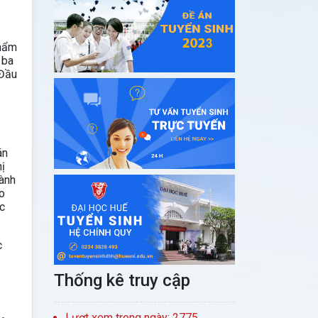
phẩm
 ba
 Đầu
án
ị
ành
o
c
c
Thống kê truy cập
Lượt xem trong ngày: 2775