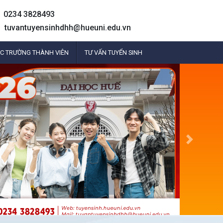
0234 3828493
tuvantuyensinhdhh@hueuni.edu.vn
C TRƯỜNG THÀNH VIÊN
TƯ VẤN TUYỂN SINH
Next