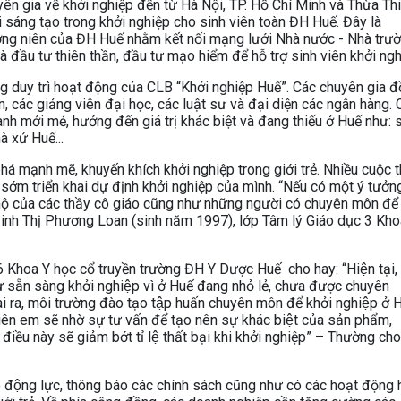
ên gia về khởi nghiệp đến từ Hà Nội, TP. Hồ Chí Minh và Thừa Th
sáng tạo trong khởi nghiệp cho sinh viên toàn ĐH Huế. Đây là
ờng niên của ĐH Huế nhằm kết nối mạng lưới Nhà nước - Nhà trư
à đầu tư thiên thần, đầu tư mạo hiểm để hỗ trợ sinh viên khởi ngh
g duy trì hoạt động của CLB “Khởi nghiệp Huế”. Các chuyên gia 
 các giảng viên đại học, các luật sư và đại diện các ngân hàng. 
nh mới mẻ, hướng đến giá trị khác biệt và đang thiếu ở Huế như: 
à xứ Huế...
á mạnh mẽ, khuyến khích khởi nghiệp trong giới trẻ. Nhiều cuộc th
 sớm triển khai dự định khởi nghiệp của mình. “Nếu có một ý tưởn
 hộ của các thầy cô giáo cũng như những người có chuyên môn để
Đinh Thị Phương Loan (sinh năm 1997), lớp Tâm lý Giáo dục 3 Kho
hoa Y học cổ truyền trường ĐH Y Dược Huế cho hay: “Hiện tại
ự sẵn sàng khởi nghiệp vì ở Huế đang nhỏ lẻ, chưa được chuyên
oài ra, môi trường đào tạo tập huấn chuyên môn để khởi nghiệp ở 
tiên em sẽ nhờ sự tư vấn để tạo nên sự khác biệt của sản phẩm,
iều này sẽ giảm bớt tỉ lệ thất bại khi khởi nghiệp” – Thường cho
ạo động lực, thông báo các chính sách cũng như có các hoạt động h