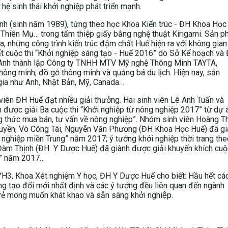
ệ sinh thái khởi nghiệp phát triển mạnh.
nh (sinh năm 1989), từng theo học Khoa Kiến trúc - ĐH Khoa Học
 Thiên Mụ… trong tấm thiệp giấy bằng nghệ thuật Kirigami. Sản 
a, những công trình kiến trúc đậm chất Huế hiện ra với không gian
t cuộc thi “Khởi nghiệp sáng tạo - Huế 2016” do Sở Kế hoạch và
n Anh thành lập Công ty TNHH MTV Mỹ nghệ Thông Minh TAYTA,
thông minh; đồ gỗ thông minh và quảng bá du lịch. Hiện nay, sản
gia như Anh, Nhật Bản, Mỹ, Canada…
viên ĐH Huế đạt nhiều giải thưởng. Hai sinh viên Lê Anh Tuấn và
được giải Ba cuộc thi “Khởi nghiệp từ nông nghiệp 2017” từ dự 
g thức mua bán, tư vấn về nông nghiệp”. Nhóm sinh viên Hoàng Th
uyền, Võ Công Tài, Nguyễn Văn Phương (ĐH Khoa Học Huế) đã gi
 nghiệp miền Trung” năm 2017; ý tưởng khởi nghiệp thời trang the
n Đàm Thịnh (ĐH Y Dược Huế) đã giành được giải khuyến khích cuộ
ng” năm 2017…
H3, Khoa Xét nghiệm Y học, ĐH Y Dược Huế cho biết: Hầu hết cá
g tạo đổi mới nhất định và các ý tưởng đều liên quan đến ngành
trẻ mong muốn khát khao và sẵn sàng khởi nghiệp.