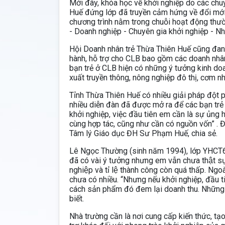
Mới đây, khóa học về khởi nghiệp do các chuy
Huế đứng lớp đã truyền cảm hứng về đổi mới 
chương trình nằm trong chuỗi hoạt động thư
- Doanh nghiệp - Chuyên gia khởi nghiệp - Nh
Hội Doanh nhân trẻ Thừa Thiên Huế cũng đan
hành, hỗ trợ cho CLB bao gồm các doanh nhân,
bạn trẻ ở CLB hiện có những ý tưởng kinh doa
xuất truyền thông, nông nghiệp đô thị, cơm nh
Tỉnh Thừa Thiên Huế có nhiều giải pháp đột ph
nhiều diễn đàn đã được mở ra để các bạn trẻ
khởi nghiệp, việc đầu tiên em cần là sự ủng
cùng hợp tác, cũng như cần có nguồn vốn” . 
Tâm lý Giáo dục ĐH Sư Phạm Huế, chia sẻ.
Lê Ngọc Thường (sinh năm 1994), lớp YHCT6 K
đã có vài ý tưởng nhưng em vẫn chưa thật s
nghiệp và tỉ lệ thành công còn quá thấp. Ng
chưa có nhiều. “Nhưng nếu khởi nghiệp, đầu 
cách sản phẩm đó đem lại doanh thu. Những đ
biết.
Nhà trường cần là nơi cung cấp kiến thức, t