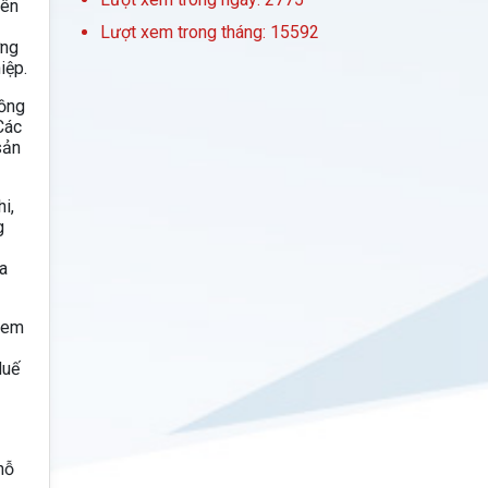
iên
Lượt xem trong tháng: 15592
ờng
iệp.
đồng
Các
sản
i,
g
a
, em
Huế
ỗ