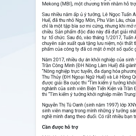
Mekong (MBI), một chương trình nhằm hỗ trợ h
Sau nhiều năm ấp ủ ý tưởng, Lê Ngọc Tuấn A
Huế, đã thu nhỏ Ngọ Môn, Phu Văn Lâu, chùa
chỉ là một tập bìa sơ mi cứng, nhưng khi mở r
chiều. Sản phẩm độc đáo này đã đạt giải nhấ
tư tổ chức. Sau đó, vào tháng 1/2017, Tuấ
chuyên sản xuất quà tặng lưu niệm, nội thất 
phẩm của công ty đã có mặt ở một số quốc 
Năm 2017, nhiều dự án khởi nghiệp của sinh 
Trần Công Minh (ĐH Nông Lâm Huế) đã giành 
“Nông nghiệp trực tuyến, đa dạng hóa phươn
Thu Thủy (ĐH Ngoại Ngữ Huế) và Lê Hồng Q
được giải Ba cuộc thi “Tìm kiếm ý tưởng khởi
nghành của sinh viên Biện Tiến Kiện và Trầ
thi “Tìm kiếm ý tưởng khởi nghiệp miền Tru
Nguyễn Thị Tú Oanh (sinh năm 1997) lớp XNY
sinh viên mang trong mình những ý tưởng sán
nghề mình đang theo đuổi. Có rất nhiều bạn 
Cần được hỗ trợ