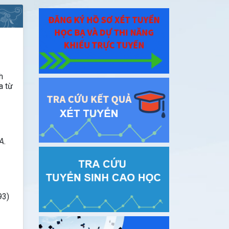
h
a từ
A.
93)