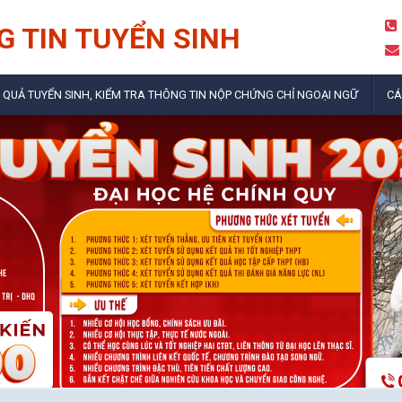
 TIN TUYỂN SINH
 QUẢ TUYỂN SINH, KIỂM TRA THÔNG TIN NỘP CHỨNG CHỈ NGOẠI NGỮ
CÁ