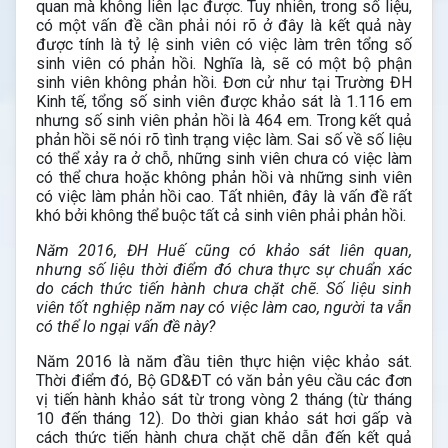
quan mà không liên lạc được. Tuy nhiên, trong số liệu,
có một vấn đề cần phải nói rõ ở đây là kết quả này
được tính là tỷ lệ sinh viên có việc làm trên tổng số
sinh viên có phản hồi. Nghĩa là, sẽ có một bộ phận
sinh viên không phản hồi. Đơn cử như tại Trường ĐH
Kinh tế, tổng số sinh viên được khảo sát là 1.116 em
nhưng số sinh viên phản hồi là 464 em. Trong kết quả
phản hồi sẽ nói rõ tình trạng việc làm. Sai số về số liệu
có thể xảy ra ở chỗ, những sinh viên chưa có việc làm
có thể chưa hoặc không phản hồi và những sinh viên
có việc làm phản hồi cao. Tất nhiên, đây là vấn đề rất
khó bởi không thể buộc tất cả sinh viên phải phản hồi.
Năm 2016, ĐH Huế cũng có khảo sát liên quan,
nhưng số liệu thời điểm đó chưa thực sự chuẩn xác
do cách thức tiến hành chưa chặt chẽ. Số liệu sinh
viên tốt nghiệp năm nay có việc làm cao, người ta vẫn
có thể lo ngại vấn đề này?
Năm 2016 là năm đầu tiên thực hiện việc khảo sát.
Thời điểm đó, Bộ GD&ĐT có văn bản yêu cầu các đơn
vị tiến hành khảo sát từ trong vòng 2 tháng (từ tháng
10 đến tháng 12). Do thời gian khảo sát hơi gấp và
cách thức tiến hành chưa chặt chẽ dẫn đến kết quả