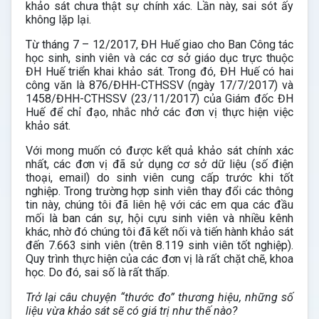
khảo sát chưa thật sự chính xác. Lần này, sai sót ấy
không lặp lại.
Từ tháng 7 – 12/2017, ĐH Huế giao cho Ban Công tác
học sinh, sinh viên và các cơ sở giáo dục trực thuộc
ĐH Huế triển khai khảo sát. Trong đó, ĐH Huế có hai
công văn là 876/ĐHH-CTHSSV (ngày 17/7/2017) và
1458/ĐHH-CTHSSV (23/11/2017) của Giám đốc ĐH
Huế để chỉ đạo, nhắc nhở các đơn vị thực hiện việc
khảo sát.
Với mong muốn có được kết quả khảo sát chính xác
nhất, các đơn vị đã sử dụng cơ sở dữ liệu (số điện
thoại, email) do sinh viên cung cấp trước khi tốt
nghiệp. Trong trường hợp sinh viên thay đổi các thông
tin này, chúng tôi đã liên hệ với các em qua các đầu
mối là ban cán sự, hội cựu sinh viên và nhiều kênh
khác, nhờ đó chúng tôi đã kết nối và tiến hành khảo sát
đến 7.663 sinh viên (trên 8.119 sinh viên tốt nghiệp).
Quy trình thực hiện của các đơn vị là rất chặt chẽ, khoa
học. Do đó, sai số là rất thấp.
Trở lại câu chuyện “thước đo” thương hiệu, những số
liệu vừa khảo sát sẽ có giá trị như thế nào?