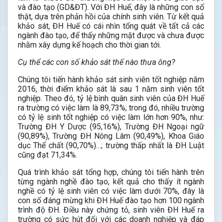
và đào tạo (GD&ĐT). Với ĐH Huế, đây là những con số
thật, dựa trên phản hồi của chính sinh viên. Từ kết quả
khảo sát, ĐH Huế có cái nhìn tổng quát về tất cả các
ngành đào tạo, để thấy những mặt được và chưa được
nhằm xây dựng kế hoạch cho thời gian tới.
Cụ thể các con số khảo sát thế nào thưa ông?
Chúng tôi tiến hành khảo sát sinh viên tốt nghiệp năm
2016, thời điểm khảo sát là sau 1 năm sinh viên tốt
nghiệp. Theo đó, tỷ lệ bình quân sinh viên của ĐH Huế
ra trường có việc làm là 89,73%; trong đó, nhiều trường
có tỷ lệ sinh tốt nghiệp có việc làm lớn hơn 90%, như:
Trường ĐH Y Dược (95,16%), Trường ĐH Ngoại ngữ
(90,89%), Trường ĐH Nông Lâm (90,49%), Khoa Giáo
dục Thể chất (90,70%)…; trường thấp nhất là ĐH Luật
cũng đạt 71,34%.
Quá trình khảo sát tổng hợp, chúng tôi tiến hành trên
từng ngành nghề đào tạo, kết quả cho thấy ít ngành
nghề có tỷ lệ sinh viên có việc làm dưới 70%, đây là
con số đáng mừng khi ĐH Huế đào tạo hơn 100 ngành
trình độ ĐH. Điều này chứng tỏ, sinh viên ĐH Huế ra
trường có sức hút đối với các doanh nghiệp và đáp