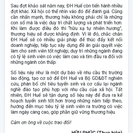
Sau đợt khảo sát năm nay, ĐH Huế còn tiến hành nhiều
đợt khác. Xã hội có thể nhìn vào đó để đánh giá. Cũng
cần nhấn mạnh, thương hiệu không phải chỉ là những
con số mà là việc duy trì chất lượng và phát triển hơn.
Khi làm được điều đó thì “hữu xạ tự nhiên hương”,
thương hiệu sẽ được khẳng định. Vì lẽ đó, chắc chắn
ĐH Huế sẽ có nhiều giải pháp để thúc đẩy kết nối
doanh nghiệp, tiếp tục xây dựng đề án giải quyết việc
làm cho sinh viên tốt nghiệp; duy trì những ngành đang
có tỷ lệ sinh viên có việc làm cao và tìm đầu ra đối với
những ngành còn thấp.
Số liệu này như là một dự báo về nhu cầu thị trường
lao động, tạo cơ sở để ĐH Huế và Bộ GD&ĐT nghiên
cứu, phân bổ chỉ tiêu tuyển sinh và cơ cấu lại ngành
nghề đào tạo phù hợp với nhu cầu của xã hội. Tất
nhiên, ĐH Huế sẽ tận dụng số liệu này để đưa ra kế
hoạch tuyển sinh tốt hơn trong những năm tiếp theo,
hướng đến mục tiêu tỷ lệ sinh viên ra trường có việc
làm ngày càng cao, góp phần giữ vững thương hiệu.
Cảm ơn ông về cuộc trao đổi!
HỮU PHÚC (Thực hiện)