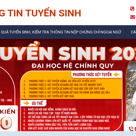
 TIN TUYỂN SINH
 QUẢ TUYỂN SINH, KIỂM TRA THÔNG TIN NỘP CHỨNG CHỈ NGOẠI NGỮ
CÁ