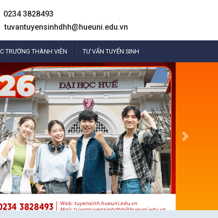
0234 3828493
tuvantuyensinhdhh@hueuni.edu.vn
C TRƯỜNG THÀNH VIÊN
TƯ VẤN TUYỂN SINH
Next