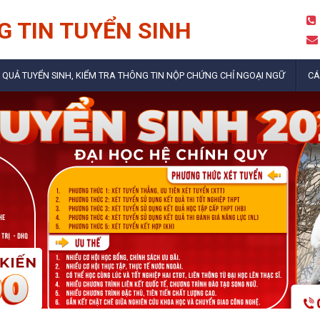
 TIN TUYỂN SINH
 QUẢ TUYỂN SINH, KIỂM TRA THÔNG TIN NỘP CHỨNG CHỈ NGOẠI NGỮ
CÁ