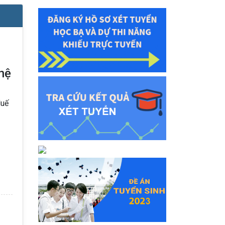
hệ
Huế